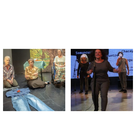
LA CULPA ES DE LA
LAS DOS DIOSAS
TIERRA – VERSIÓN LIBRE
DE BODAS DE SANGRE
Reservar
Reservar
MATRIA
MENSAJES A
POBLADORES RURALES
Reservar